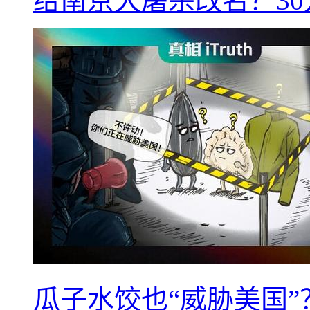
给南京大屠杀改名？3
瓜子水饺也“威胁美国”