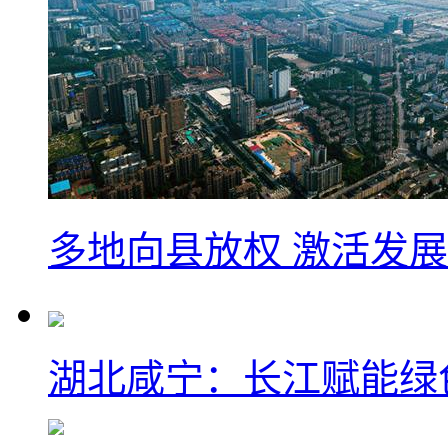
多地向县放权 激活发
湖北咸宁：长江赋能绿