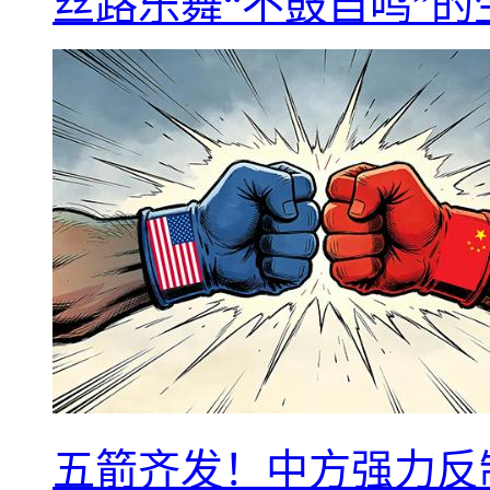
丝路乐舞“不鼓自鸣”
五箭齐发！中方强力反