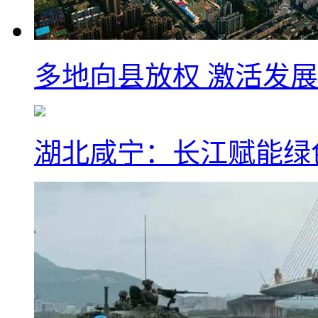
多地向县放权 激活发
湖北咸宁：长江赋能绿