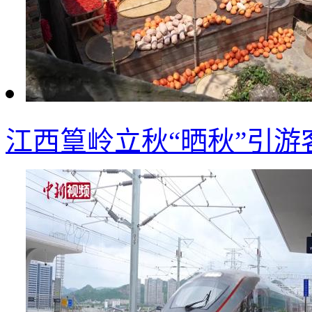
江西篁岭立秋“晒秋”引游