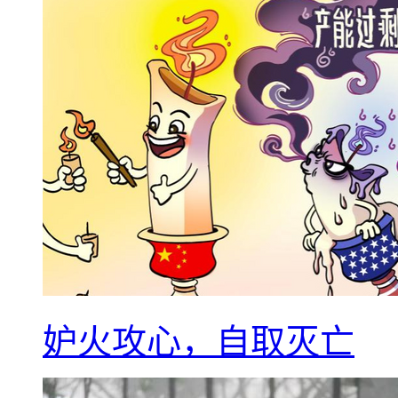
妒火攻心，自取灭亡