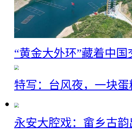
“黄金大外环”藏着中
特写：台风夜，一块蛋
永安大腔戏：畲乡古韵