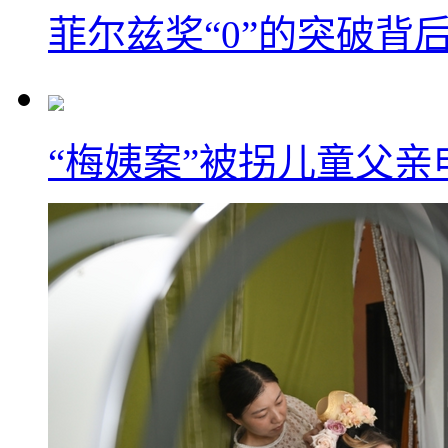
菲尔兹奖“0”的突破背
“梅姨案”被拐儿童父