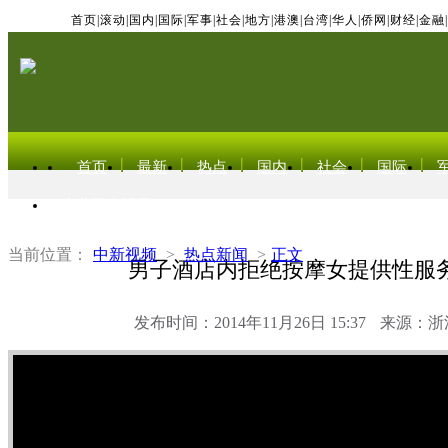
首页
|
滚动
|
国内
|
国际
|
军事
|
社会
|
地方
|
港澳
|
台湾
|
华人
|
侨网
|
财经
|
金融
|
首页
最新
热点
国内
社会
国际
东北亚电视网
当前位置：
中新视频
>
热点新闻
>
正文
男子酒店内拒绝按摩女提供性服
发布时间：2014年11月26日 15:37
来源：浙