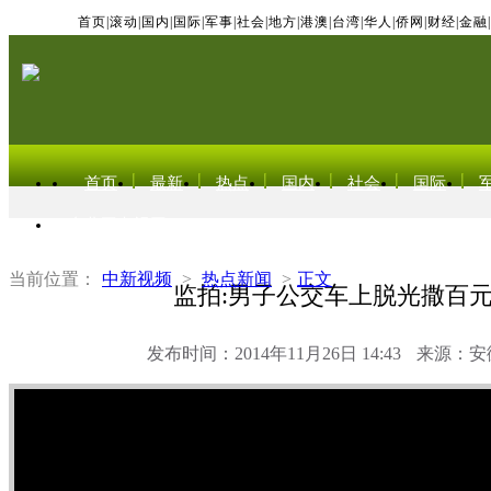
首页
|
滚动
|
国内
|
国际
|
军事
|
社会
|
地方
|
港澳
|
台湾
|
华人
|
侨网
|
财经
|
金融
|
首页
最新
热点
国内
社会
国际
东北亚电视网
当前位置：
中新视频
>
热点新闻
>
正文
监拍:男子公交车上脱光撒百
发布时间：2014年11月26日 14:43
来源：安