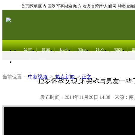
首页
|
滚动
|
国内
|
国际
|
军事
|
社会
|
地方
|
港澳
|
台湾
|
华人
|
侨网
|
财经
|
金融
|
首页
最新
热点
国内
社会
国际
东北亚电视网
当前位置：
中新视频
>
热点新闻
>
正文
12岁怀孕女现身 哭称与男友一辈
发布时间：2014年11月26日 14:38
来源：南