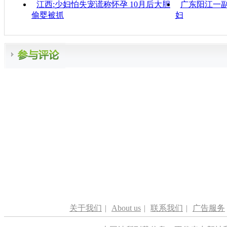
江西:少妇怕失宠谎称怀孕 10月后大胆
广东阳江一
偷婴被抓
妇
关于我们
|
About us
|
联系我们
|
广告服务