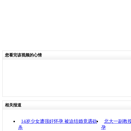
您看完该视频的心情
相关报道
14岁少女遭强奸怀孕 被迫结婚竟遇砍
北大一副教
杀
孕