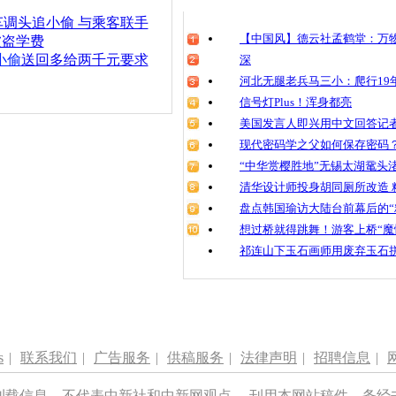
清明祭英烈
调头追小偷 与乘客联手
魂
【中国风】德云社孟鹤堂：万物
被盗学费
小偷
送回多给两千元要求
深
河北无腿老兵马三小：爬行19年
信号灯Plus！浑身都亮
奇葩小偷作
美国发言人即兴用中文回答记
现代密码学之父如何保存密码
“中华赏樱胜地”无锡太湖鼋头
清华设计师投身胡同厕所改造 
盘点韩国瑜访大陆台前幕后的“
想过桥就得跳舞！游客上桥“魔
祁连山下玉石画师用废弃玉石
s
|
联系我们
|
广告服务
|
供稿服务
|
法律声明
|
招聘信息
|
刊载信息，不代表中新社和中新网观点。 刊用本网站稿件，务经