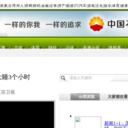
港澳
|
台湾
|
华人
|
侨网
|
财经
|
金融
|
证券
|
房产
|
能源
|
IT
|
汽车
|
游戏
|
文化
|
娱乐
|
体育
|
健康
军事
文娱
体育
财经
访谈
港澳台侨
微视界
大睡3个小时
江苏卫视
分类浏览
大家都在看
新闻1+1