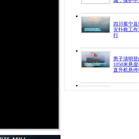
城，保护不
四川冕宁县
灾扑救工作
行
男子清明登
1050米悬
直升机悬停
九旬老人挤
乘务员全部
“所有车辆
开！”儿童
警急速救助