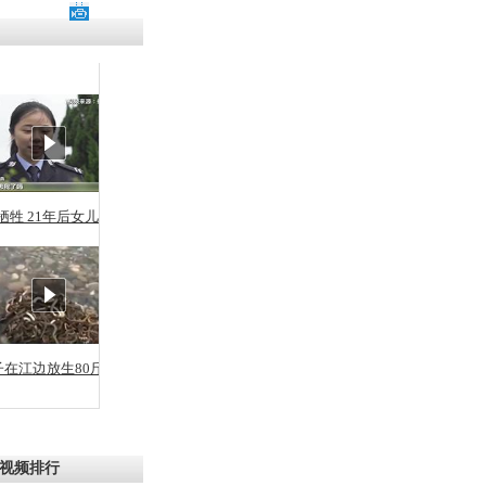
残疾男子因
砸银行
千年传统习
众为娥皇女
牺牲 21年后女儿从警
行被查情绪
回答崩溃原
子在江边放生80斤蛇
乡上万人欢
节
视频排行