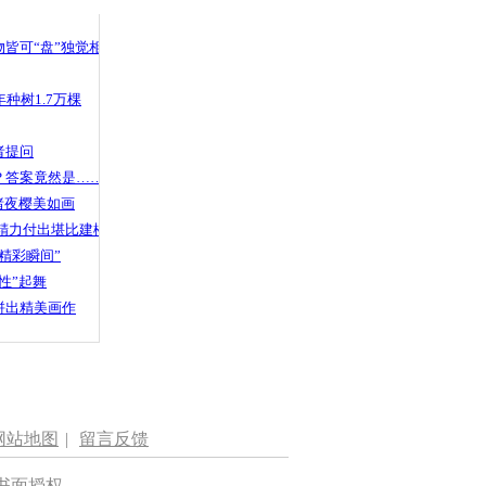
 哀思悼忠
皆可“盘”独觉相声
种树1.7万棵
案现场睡着
者提问
？答案竟然是……
渚夜樱美如画
精力付出堪比建楼
精彩瞬间”
性”起舞
拼出精美画作
网站地图
|
留言反馈
书面授权。