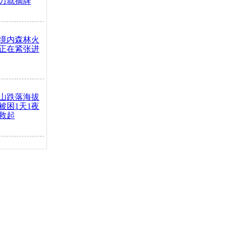
力就摘牌
境内森林火
正在紧张进
山跌落海拔
崖被困1天1夜
救起
火车去卖菜
买下
把道路让
突发疾病交