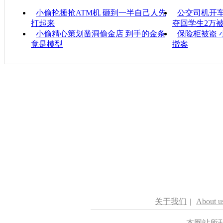
小偷抡捶抢ATM机 砸到一半自己人先
公交司机开车
打起来
夺回学生2万
小偷精心策划凿洞偷金店 到手的金条
保险柜被盗
竟是模型
撤案
关于我们
|
About u
本网站所