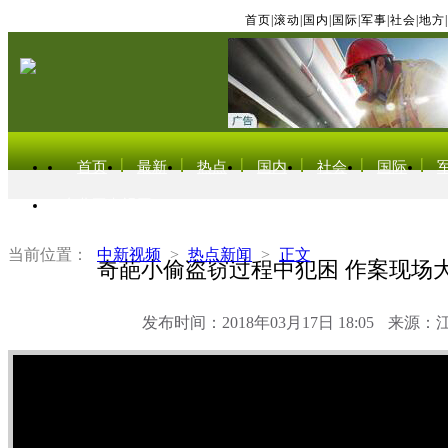
首页
|
滚动
|
国内
|
国际
|
军事
|
社会
|
地方
|
首页
最新
热点
国内
社会
国际
东北亚电视网
当前位置：
中新视频
>
热点新闻
>
正文
奇葩小偷盗窃过程中犯困 作案现场
发布时间：2018年03月17日 18:05
来源：