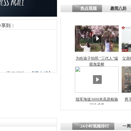
热点视频
趣闻八卦
四川一精神
病发持大锤
分享到：
探访传承四
俗：近万民
英省亲送行
为给孩子拍照 “三代人”猛
父亲
摇海棠树
责任编辑：【
潘力维
】
小伙骑车逆
崩溃 网上
因
陆军海拔3000米高原检验
男
训练成果
四川兴文苗
度苗族花山
24小时视频排行
一周