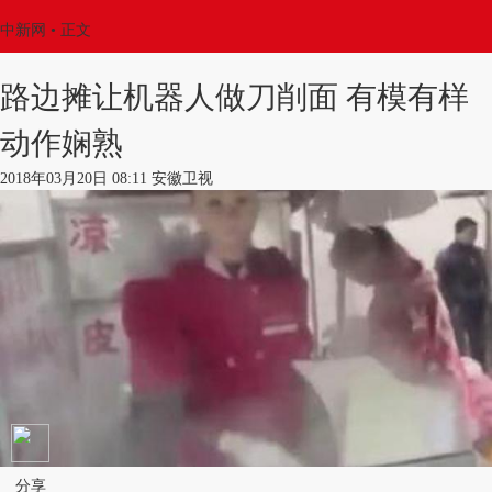
中新网
•
正文
路边摊让机器人做刀削面 有模有样
动作娴熟
2018年03月20日 08:11 安徽卫视
分享