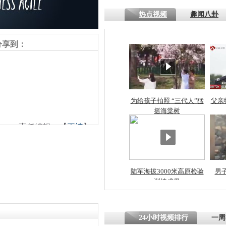
热点视频
趣闻八卦
分享到：
为给孩子拍照 “三代人”猛
父亲
摇海棠树
责任编辑：【
王祎
】
陆军海拔3000米高原检验
男
训练成果
24小时视频排行
一周