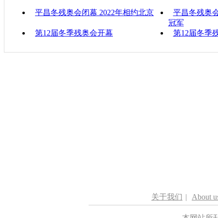
平昌冬残奥会闭幕 2022年相约北京
平昌冬残奥会
冠军
第12届冬季残奥会开幕
第12届冬季
关于我们
|
About u
本网站所