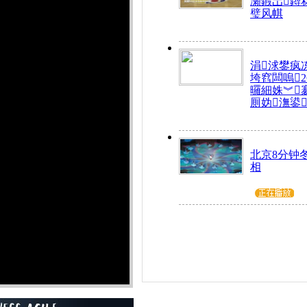
瀬鍜岀鐞
璧风帺
涓浗鐢疯
垮窞闆嗚
曪細姝︾
厠妫潕鍙
北京8分钟
相