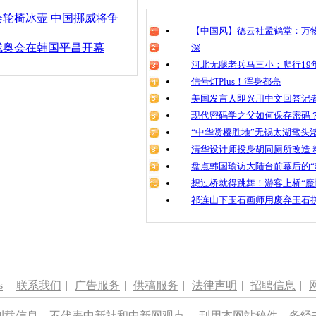
轮椅冰壶 中国挪威将争
【中国风】德云社孟鹤堂：万物
残奥会在韩国平昌开幕
深
河北无腿老兵马三小：爬行19年
信号灯Plus！浑身都亮
美国发言人即兴用中文回答记
现代密码学之父如何保存密码
“中华赏樱胜地”无锡太湖鼋头
清华设计师投身胡同厕所改造 
盘点韩国瑜访大陆台前幕后的“
想过桥就得跳舞！游客上桥“魔
祁连山下玉石画师用废弃玉石
s
|
联系我们
|
广告服务
|
供稿服务
|
法律声明
|
招聘信息
|
刊载信息，不代表中新社和中新网观点。 刊用本网站稿件，务经