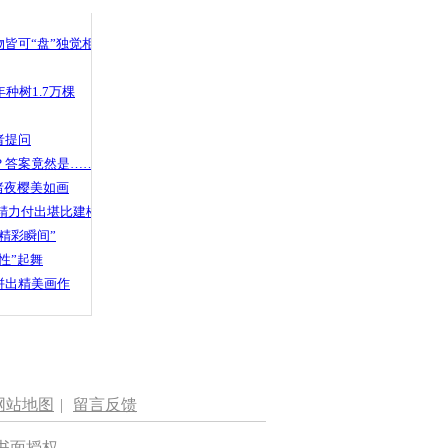
皆可“盘”独觉相声
种树1.7万棵
者提问
？答案竟然是……
渚夜樱美如画
精力付出堪比建楼
精彩瞬间”
性”起舞
拼出精美画作
网站地图
|
留言反馈
书面授权。