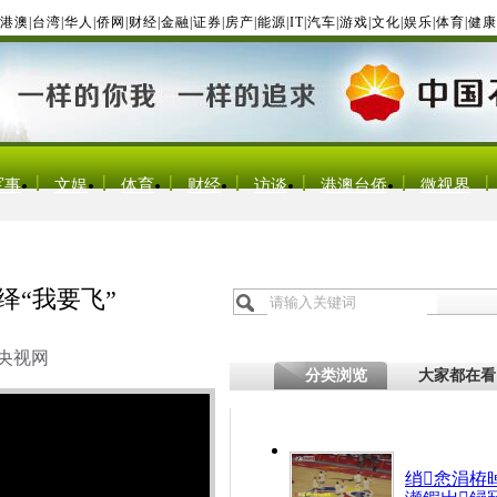
港澳
|
台湾
|
华人
|
侨网
|
财经
|
金融
|
证券
|
房产
|
能源
|
IT
|
汽车
|
游戏
|
文化
|
娱乐
|
体育
|
健康
军事
文娱
体育
财经
访谈
港澳台侨
微视界
绎“我要飞”
央视网
分类浏览
大家都在看
绡悆涓栫