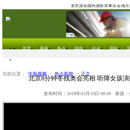
首页
|
滚动
|
国内
|
国际
|
军事
|
社会
|
地方
|
首页
最新
热点
国内
社会
国际
东北亚电视网
当前位置：
中新视频
>
热点新闻
>
正文
北京8分钟冬残奥会亮相 听障女孩演
发布时间：2018年03月19日 08:49
来源：