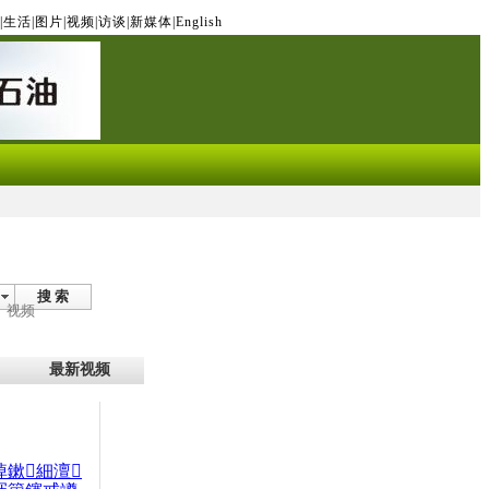
|
生活
|
图片
|
视频
|
访谈
|
新媒体
|
English
搜 索
视频
最新视频
晫鏉細澶