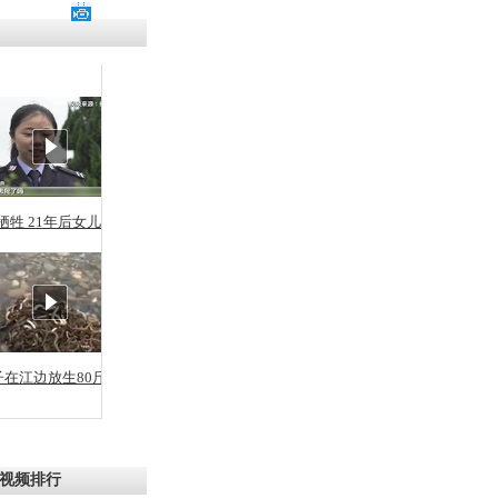
牺牲 21年后女儿从警
子在江边放生80斤蛇
视频排行