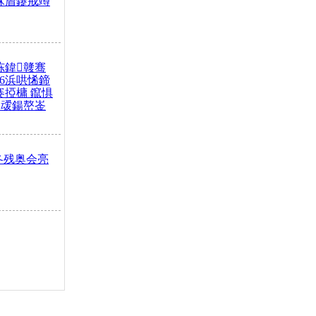
冧篃鑳戒竴
冻鍏竷骞
26浜哄悕鍗
褰掗槦 鑹惧
叆鍚嶅崟
冬残奥会亮