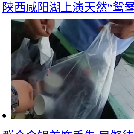
陕西咸阳湖上演天然“鸳鸯