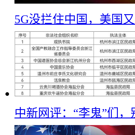
5G没拦住中国，美国又
中新网评：“李鬼”们，