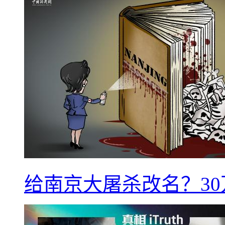
给南京大屠杀改名？3