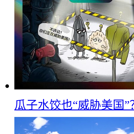
瓜子水饺也“威胁美国”