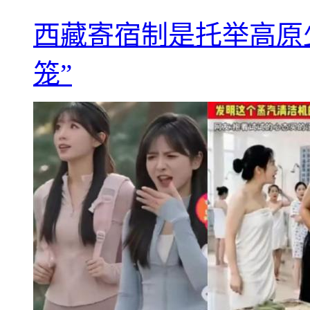
西藏寄宿制是托举高原
笼”