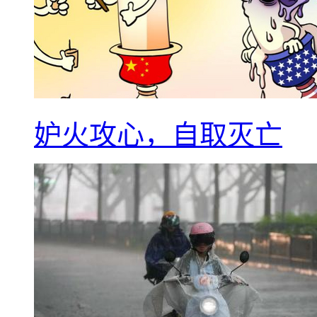
妒火攻心，自取灭亡