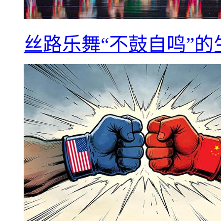
丝路乐舞“不鼓自鸣”