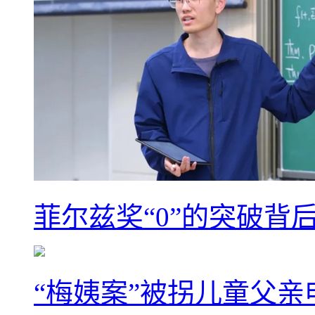
菲尔兹奖“0”的突破背
“梅姨案”被拐儿童父