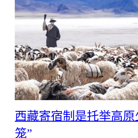
西藏寄宿制是托举高原
笼”