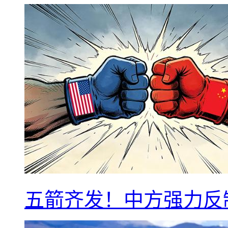
五箭齐发！中方强力反