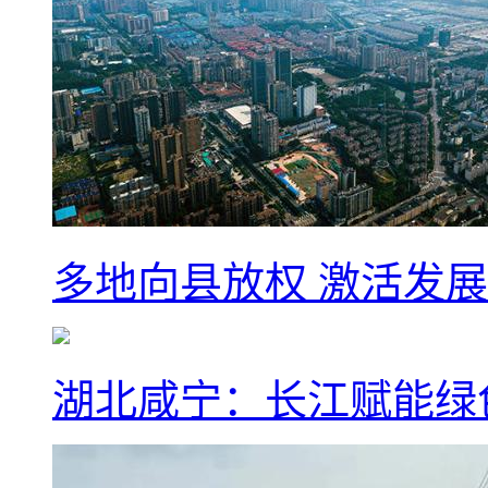
多地向县放权 激活发
湖北咸宁：长江赋能绿