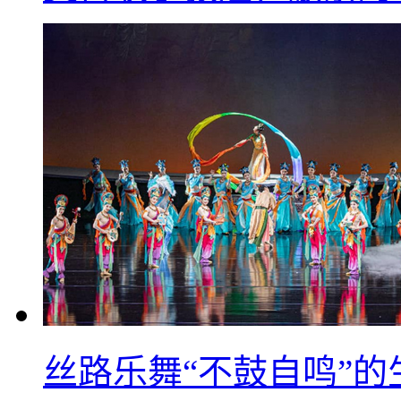
丝路乐舞“不鼓自鸣”