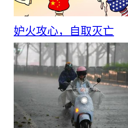
妒火攻心，自取灭亡