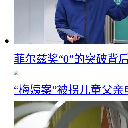
菲尔兹奖“0”的突破背
“梅姨案”被拐儿童父